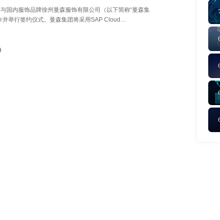
布与国内服饰品牌徐州曼森服饰有限公司（以下简称“曼森集
作并举行签约仪式。曼森集团将采用SAP Cloud
P云）和BTP（业务技术云平台），在高速扩张阶段构建数字
台，实现 “成本可控、利润可见、决策可溯”的精细化运营
智能制造转型，赋能业务持续增长。本次合作是SAP 与阿
9
略合作在国内成功落地的首个签约。