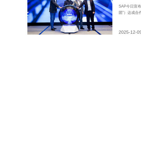
SAP今日宣
团”）达成合
ERP（ER
化核心管理平
模式，加速向
2025-12-0
里云最新战