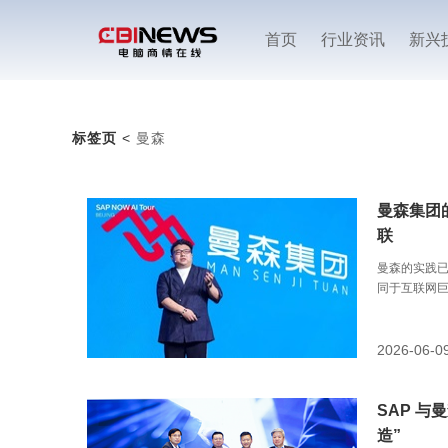
首页
行业资讯
新兴
标签页
<
曼森
曼森集团
联
曼森的实践已
同于互联网巨
AI注入记忆
2026-06-0
SAP 与
造”