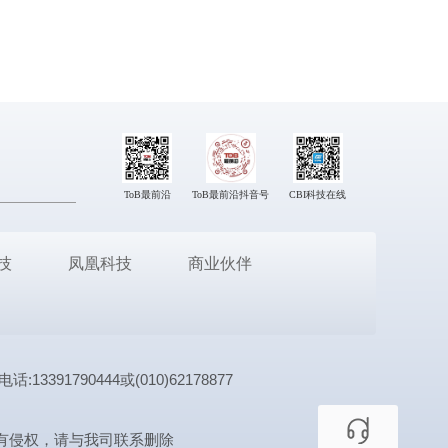
ToB最前沿
ToB最前沿抖音号
CBI科技在线
技
凤凰科技
商业伙伴
1790444或(010)62178877
有侵权，请与我司联系删除