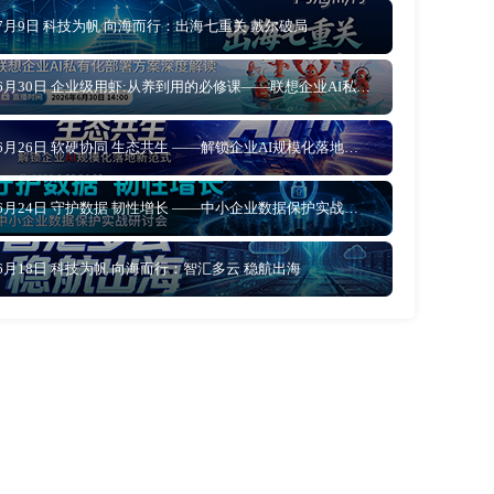
7月9日 科技为帆 向海而行：出海七重关 戴尔破局
6月30日 企业级用虾:从养到用的必修课——联想企业AI私有化部署方案深度解读
6月26日 软硬协同 生态共生 ——解锁企业AI规模化落地新范式
6月24日 守护数据 韧性增长 ——中小企业数据保护实战研讨会
6月18日 科技为帆 向海而行：智汇多云 稳航出海