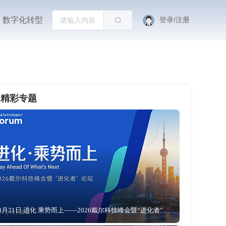
数字化转型
登录/注册
精彩专题
8月21日 进化 乘势而上——2026戴尔科技峰会暨“进化者”论坛