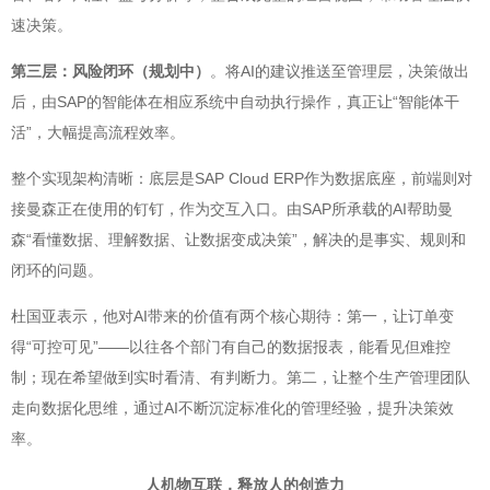
速决策。
第三层：风险闭环（规划中）
。将AI的建议推送至管理层，决策做出
后，由SAP的智能体在相应系统中自动执行操作，真正让“智能体干
活”，大幅提高流程效率。
整个实现架构清晰：底层是SAP Cloud ERP作为数据底座，前端则对
接曼森正在使用的钉钉，作为交互入口。由SAP所承载的AI帮助曼
森“看懂数据、理解数据、让数据变成决策”，解决的是事实、规则和
闭环的问题。
杜国亚表示，他对AI带来的价值有两个核心期待：第一，让订单变
得“可控可见”——以往各个部门有自己的数据报表，能看见但难控
制；现在希望做到实时看清、有判断力。第二，让整个生产管理团队
走向数据化思维，通过AI不断沉淀标准化的管理经验，提升决策效
率。
人机物互联，释放人的创造力