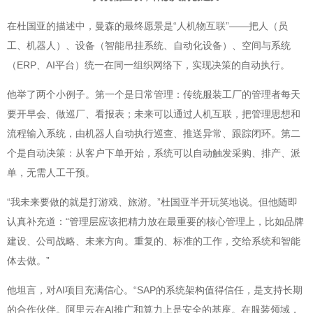
在杜国亚的描述中，曼森的最终愿景是“人机物互联”——把人（员
工、机器人）、设备（智能吊挂系统、自动化设备）、空间与系统
（ERP、AI平台）统一在同一组织网络下，实现决策的自动执行。
他举了两个小例子。第一个是日常管理：传统服装工厂的管理者每天
要开早会、做巡厂、看报表；未来可以通过人机互联，把管理思想和
流程输入系统，由机器人自动执行巡查、推送异常、跟踪闭环。第二
个是自动决策：从客户下单开始，系统可以自动触发采购、排产、派
单，无需人工干预。
“我未来要做的就是打游戏、旅游。”杜国亚半开玩笑地说。但他随即
认真补充道：“管理层应该把精力放在最重要的核心管理上，比如品牌
建设、公司战略、未来方向。重复的、标准的工作，交给系统和智能
体去做。”
他坦言，对AI项目充满信心。“SAP的系统架构值得信任，是支持长期
的合作伙伴。阿里云在AI推广和算力上是安全的基座。在服装领域，