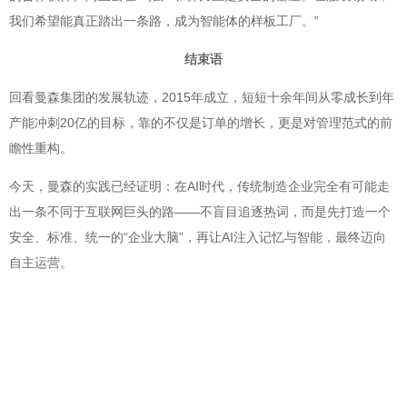
我们希望能真正踏出一条路，成为智能体的样板工厂。”
结束语
回看曼森集团的发展轨迹，2015年成立，短短十余年间从零成长到年
产能冲刺20亿的目标，靠的不仅是订单的增长，更是对管理范式的前
瞻性重构。
今天，曼森的实践已经证明：在AI时代，传统制造企业完全有可能走
出一条不同于互联网巨头的路——不盲目追逐热词，而是先打造一个
安全、标准、统一的“企业大脑”，再让AI注入记忆与智能，最终迈向
自主运营。
正如杜国亚所说：“SAP自主运营企业，是带有灵魂、带有思想的一套
系统。它让企业拥有独特的管理运营方式。”
对曼森而言，这只是一个开始。人机物互联的未来，正在徐州的工厂
里一步步成为现实。