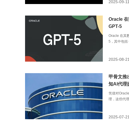
2025-09-1
Oracl
GPT-5
Oracle 在
5，其中包括 Ora
Oracle Ind
将可信业务数
生利用复杂
2025-08-2
甲骨文推
知AI代
凭借对Orac
理，这些代
集成层。
2025-07-2