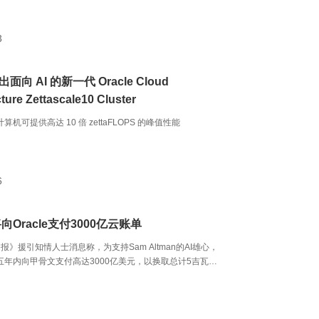
改或依赖大量内部专业能力的情况下，为关键的工作负载提
、接近证券交易所级别的可用性。
3
推出面向 AI 的新一代 Oracle Cloud
cture Zettascale10 Cluster
计算机可提供高达 10 倍 zettaFLOPS 的峰值性能
6
将向Oracle支付3000亿云账单
报》援引知情人士消息称，为支持Sam Altman的AI雄心，
将在五年内向甲骨文支付高达3000亿美元，以换取总计5吉瓦
ts）的计算能力。