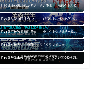
6月30日 企业级用虾:从养到用的必修课——联想企业AI私有化部署方案深度解读
6月26日 软硬协同 生态共生 ——解锁企业AI规模化落地新范式
6月24日 守护数据 韧性增长 ——中小企业数据保护实战研讨会
6月18日 科技为帆 向海而行：智汇多云 稳航出海
6月16日 智擎未来 网联无界———联想问天智算交换机新品首发，共筑智能体时代“高速引擎”