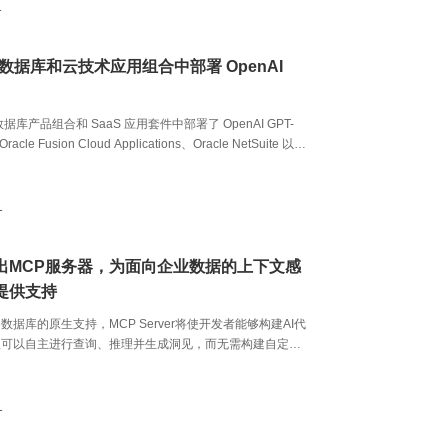
1
e 在数据库和云技术应用组合中部署 OpenAI
其数据库产品组合和 SaaS 应用套件中部署了 OpenAI GPT-
cle Fusion Cloud Applications、Oracle NetSuite 以及
ustry Applications（例如 Oracle Health）。Oracle 希望通过
据与前沿 AI 技术相结合，帮助客户在关键业务工作流中原
的编码和推理功能。
1
出MCP服务器，为面向企业数据的上下文感
理提供支持
le数据库的原生支持，MCP Server将使开发者能够构建AI代
理可以自主进行查询、推理并生成洞见，而无需构建自定义
1