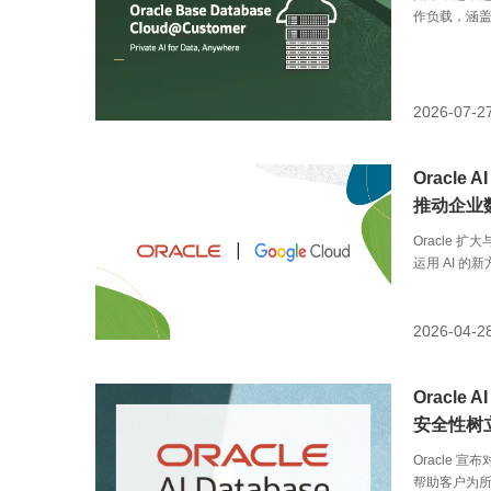
作负载，涵盖事务
AI 原生集成
效、安全且可
构有助于减
（TCO），
2026-07-2
Oracle 
推动企业
Oracle 
运用 AI 的新方
Enterprise
单的方式，使用
Database@
2026-04-2
性企业利用
Oracle
安全性树
Oracle 宣
帮助客户为