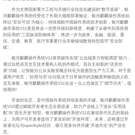
作为支撑国家重大工程与关键行业信息化建设的“数字底座”，银
河麒麟操作系统经受住了长期大规模部署验证。银河麒麟操作系统始
终以“安全可信”为核心，持续领航中国操作系统技术创新，银河麒麟
操作系统V11更是将这一优势升级到新维度，构建了从硬件到系统再
到应用的“三层纵深防御体系”，将进一步为政务、金融、能源、通
信、交通、教育、医疗等重要行业关键领域数智转型筑牢“安全防
线”。
银河麒麟操作系统V11将突破性实现“云边端算力智能调度”能力，
通过自然语言交互技术重构人机协作模式。其自主创新的“语音控
屏”功能，让智能办公从实验室概念转化为普惠型生产力工具。对于普
通用户而言，“好用与否”往往取决于日常操作的流畅度和愉悦的人机
交互体验，银河麒麟操作系统V11在这一点上也做足了“细节功夫”，值
得期待!
开放的生态，是中国操作系统持续发展的关键。银河麒麟操作系
统V10通过赋能开发者生态全面提速，助力产业链上下游从“应用适
配”向“原生开发”转型。银河麒麟操作系统V11在兼容前代生态的基础
上，为用户与开发者提供了更友好的“开放环境”。未来，还将通过开
发者论坛与openKylin社区，吸引更多伙伴共建“开放共生”的产业生
态。