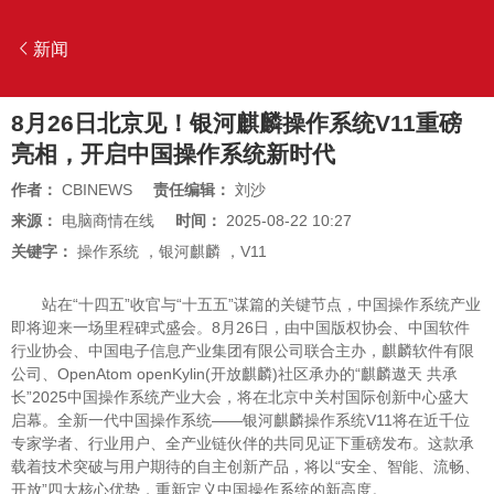
新闻
8月26日北京见！银河麒麟操作系统V11重磅
亮相，开启中国操作系统新时代
作者：
CBINEWS
责任编辑：
刘沙
来源：
电脑商情在线
时间：
2025-08-22 10:27
关键字：
操作系统
，
银河麒麟
，
V11
站在“十四五”收官与“十五五”谋篇的关键节点，中国操作系统产业
即将迎来一场里程碑式盛会。8月26日，由中国版权协会、中国软件
行业协会、中国电子信息产业集团有限公司联合主办，麒麟软件有限
公司、OpenAtom openKylin(开放麒麟)社区承办的“麒麟遨天 共承
长”2025中国操作系统产业大会，将在北京中关村国际创新中心盛大
启幕。全新一代中国操作系统——银河麒麟操作系统V11将在近千位
专家学者、行业用户、全产业链伙伴的共同见证下重磅发布。这款承
载着技术突破与用户期待的自主创新产品，将以“安全、智能、流畅、
开放”四大核心优势，重新定义中国操作系统的新高度。