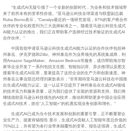
"生成式AI无疑引领了一个全新的创新时代，为业务和技术领域带
来了前所未有的变革性价值。"亚马逊云科技全球渠道与联盟副总裁
Ruba Borno表示，"Canalys最近的一项研究发现，87%的客户将合作
伙伴的专业化程度列为三大选择标准之一。随着亚马逊云科技生成式
AI能力认证的推出，我们正在帮助客户选择经过技术验证的生成式AI
合作伙伴。"
中国首批申请亚马逊云科技生成式AI能力认证的合作伙伴包括神
州泰岳、伊克罗德和Zilliz。神州泰岳作为业界领先的系统集成商，利
用Amazon SageMaker、Amazon Bedrock等服务，成功帮助海尔智
家等企业开发了一系列包括文生图、智能知识库、异步推理以及图文
搜索等生成式AI应用，显著提高了这些企业的生产力和创新速度。神
州泰岳云事业部总经理刘家歆表示："非常期待亚马逊云科技在中国推
出生成式AI能力认证。这一认证不仅提升了神州泰岳在生成式AI领域
的技术实力和服务质量，还为我们提供了全面的资源和支持。我们将
继续借助亚马逊云科技领先的AI技术，推动和帮助更多中国企业应用
生成式AI技术，抓住"人工智能+"的机遇实现业务创新和增长。"
生成式AI已成为当今技术发展和创新的重要引擎，正不断重塑企
业生产力。据麦肯锡报告 显示，生成式AI贡献人工智能年度总价值的
75%以上，并有望为各行业带来颠覆性的变革。报告还强调，生成式