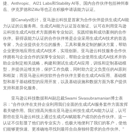
捷、Anthropic、AI21 Labs和Stability AI等。国内合作伙伴包括神州泰
岳、伊克罗德和Zilliz等也正在积极申请该能力认证。
据Canalys统计，亚马逊云科技是首家为合作伙伴提供生成式AI能
力认证的云服务商。生成式AI能力认证旨在验证、认可在利用亚马逊
云科技生成式AI技术方面拥有专业知识、实践经验和成功案例的合作
伙伴。获得该能力认证的合作伙伴将是企业采用生成式AI技术的首选
专家，为企业提供全方位的服务、工具和量身定制的解决方案，帮助
企业更快地应用生成式AI技术，实现创新。亚马逊云科技服务合作伙
伴拥有与企业合作的深厚专业知识，帮助企业使用生成式AI技术并协
助企业制定相关战略，构建和测试生成式AI应用，训练和定制基础模
型，并提供运维支持，保护工作负载，同时助力定义负责任的AI原则
和框架；而亚马逊云科技软件合作伙伴主要在生成式AI应用、基础模
型和基于基础模型的应用开发，以及基础设施和数据方面为客户提供
支持和差异化服务。
亚马逊云科技数据和AI副总裁Swami Sivasubramanian博士表
示："合作伙伴在支持企业利用我们全面的生成式AI服务套件方面发挥
着关键作用。我们很高兴推出亚马逊云科技生成式AI能力认证，认可
那些在亚马逊云科技上通过生成式AI赋能客户成功的合作伙伴。这一
认证不仅彰显了他们的专业实力，也极大地便利了我们的客户，使他
们能够更快速、更准确地寻找到最符合自身独特需求的合作伙伴。"