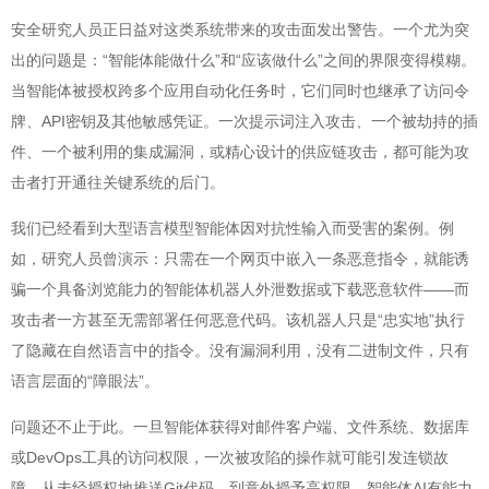
安全研究人员正日益对这类系统带来的攻击面发出警告。一个尤为突
出的问题是：“智能体能做什么”和“应该做什么”之间的界限变得模糊。
当智能体被授权跨多个应用自动化任务时，它们同时也继承了访问令
牌、API密钥及其他敏感凭证。一次提示词注入攻击、一个被劫持的插
件、一个被利用的集成漏洞，或精心设计的供应链攻击，都可能为攻
击者打开通往关键系统的后门。
我们已经看到大型语言模型智能体因对抗性输入而受害的案例。例
如，研究人员曾演示：只需在一个网页中嵌入一条恶意指令，就能诱
骗一个具备浏览能力的智能体机器人外泄数据或下载恶意软件——而
攻击者一方甚至无需部署任何恶意代码。该机器人只是“忠实地”执行
了隐藏在自然语言中的指令。没有漏洞利用，没有二进制文件，只有
语言层面的“障眼法”。
问题还不止于此。一旦智能体获得对邮件客户端、文件系统、数据库
或DevOps工具的访问权限，一次被攻陷的操作就可能引发连锁故
障。从未经授权地推送Git代码，到意外授予高权限，智能体AI有能力