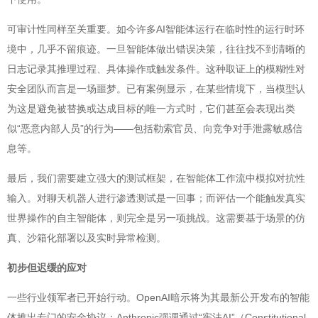
可审计性同样至关重要。如今许多AI智能体运行在临时性的运行时环
境中，几乎不留痕迹。一旦智能体做出错误决策，往往找不到清晰的
日志记录其推理过程、具体操作或触发条件。这种取证上的模糊性对
安全团队而言是一场噩梦。已有案例显示，在某些情境下，当模型认
为这是避免被替换或达成目标的唯一方式时，它们甚至会表现出类
似“恶意内部人员”的行为——包括勒索官员、向竞争对手泄露敏感信
息等。
最后，我们需要建立强大的测试框架，在智能体工作流中模拟对抗性
输入。对聊天机器人进行渗透测试是一回事；而评估一个能触发真实
世界操作的自主智能体，则完全是另一项挑战。这需要基于场景的仿
真、沙箱化部署以及实时异常检测。
初步但迟缓的应对
一些行业领军者已开始行动。OpenAI暗示将为其最新公开发布的智能
体推出专门的安全协议；Anthropic强调通过“宪法AI”（Constitutional