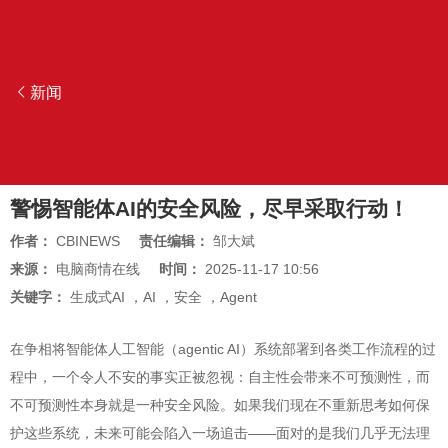
新闻
警惕智能体AI的安全风险，尽早采取行动！
作者：
CBINEWS
责任编辑：
邹大斌
来源：
电脑商情在线
时间：
2025-11-17 10:56
关键字：
生成式AI
，
AI
，
安全
，
Agent
在争相将智能体人工智能（agentic AI）系统部署到各类工作流程的过
程中，一个令人不安的事实正被忽视：自主性会带来不可预测性，而
不可预测性本身就是一种安全风险。如果我们现在不重新思考如何保
护这些系统，未来可能会陷入一场追击——面对的是我们几乎无法理