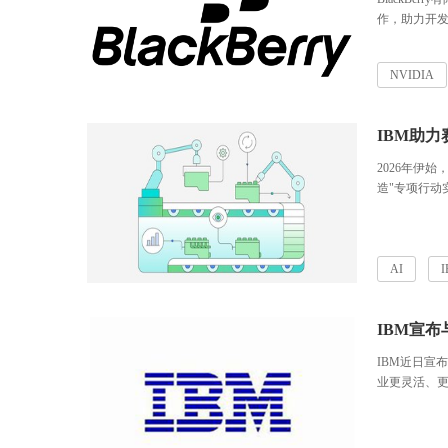
作，助力开发者
系统。此次深化合作将
Stack 相
NVIDIA
台相结合，以
系统。
IBM助
2026年伊
造"专项行动
蓝图和具体目
高水平工业智
等。
AI
IBM宣
IBM近日宣
业更灵活、更
载。