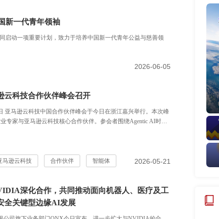
国新一代青年领袖
同启动一项重要计划，致力于培养中国新一代青年公益与慈善领
2026-06-05
亚马逊云科技合作伙伴峰会召开
行。本次峰
业专家与亚马逊云科技核心合作伙伴。参会者围绕Agentic AI时代
、创新机遇与盈利能力提升等核心主题，共同探讨了Agentic AI时
伴业务的发展路径、最新战略方向与支持计划。峰会期间，亚马逊云
代理流程转型”（Agentic Process Transformation, APT）资助项
合作伙伴打造能够助力企业将传统业务流程转化为由Agentic AI驱
2026-05-21
亚马逊云科技
合作伙伴
智能体
方案，从而实现企业的降本增效和业务增长。此外，4家合作伙伴
云科技2025年度各项合作伙伴奖项。
NVIDIA深化合作，共同推动面向机器人、医疗及工
安全关键型边缘AI发展
rry有限公司旗下业务部门QNX今日宣布，进一步扩大与NVIDIA的合