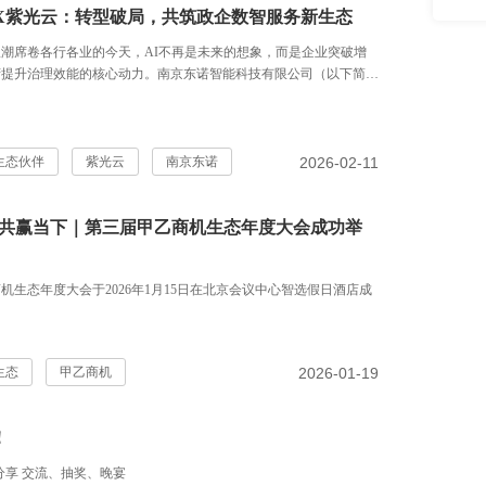
X紫光云：转型破局，共筑政企数智服务新生态
潮席卷各行各业的今天，AI不再是未来的想象，而是企业突破增
府提升治理效能的核心动力。南京东诺智能科技有限公司（以下简
”）作为一家在江苏市场深耕十余年的科技企业，自硬件贸易业务起
紫光云全方位的AI产品与生态政策赋能下，已成功转型为一家具
合与本地化交付能力的智能服务商。南京东诺总经理高俊介绍，与
，过去一年打造了一系列标杆客户的落地实践案例，共同为政企客户
2026-02-11
生态伙伴
紫光云
南京东诺
真正可执行、可复制的智能化升级路径。
·共赢当下｜第三届甲乙商机生态年度大会成功举
机生态年度大会于2026年1月15日在北京会议中心智选假日酒店成
2026-01-19
生态
甲乙商机
！
分享 交流、抽奖、晚宴