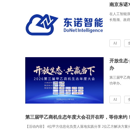
南京东诺
在人工智能浪
长瓶颈、政
称“南京东诺
步，如今，在
备AI方案整
紫光云携手
AI
开辟了一条
开放生态
办
第三届甲乙商
功举办。
AI
第三届甲乙商机生态年度大会召开在即，等你来约
【活动内容】 4位甲方信息化负责人落地实践分享 2位乙方解决方案