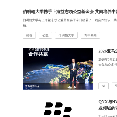
伯明翰大学携手上海益志领公益基金会 共同培养中
伯明翰大学与上海益志领公益基金会于今日签署了一项合作协议，共
袖。
慈善
公益
伯明翰大学
青年领袖
2026
2026年5月21日 亚马逊云科技中国合作伙伴峰会于今日在浙江嘉兴举
会集结众多行
下的战略增长
代下合作伙
科技正式推出“智能
目，旨在赋能
AI
动的创新解决
获得了亚马逊
QNX与
业领域的
BlackBe