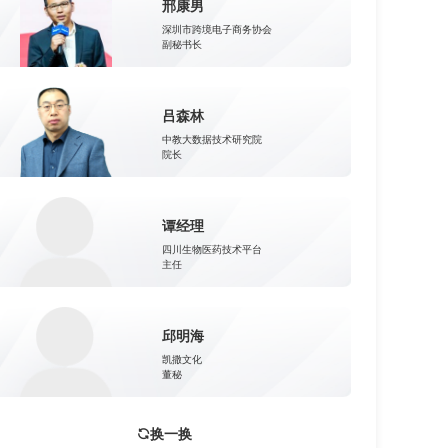
邢康男
深圳市跨境电子商务协会
副秘书长
吕森林
中教大数据技术研究院
院长
谭经理
四川生物医药技术平台
主任
邱明海
凯撒文化
董秘
换一换