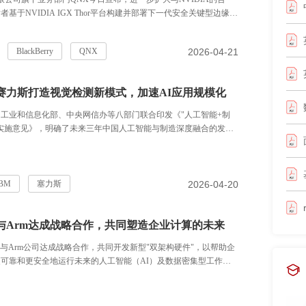
基于NVIDIA IGX Thor平台构建并部署下一代安全关键型边缘AI
QNX® OS for Safety 8.0 与NVIDIA IGX Thor Halos Safety
集成，让QNX经过验证的确定性实时操作系统与NVIDIA的功能安全平
2026-04-21
BlackBerry
QNX
支持机器人、医疗设备、工业应用等受严格监管领域中的AI驱动
力赛力斯打造视觉检测新模式，加速AI应用规模化
始，工业和信息化部、中央网信办等八部门联合印发《"人工智能+制
实施意见》，明确了未来三年中国人工智能与制造深度融合的发展
标，包括：推动3到5个通用大模型在制造业深度应用、推出1000个
能体、打造100个工业领域高质量数据集、推广500个典型应用场景
2026-04-20
IBM
塞力斯
布与Arm达成战略合作，共同塑造企业计算的未来
布与Arm公司达成战略合作，共同开发新型"双架构硬件"，以帮助企
可靠和更安全地运行未来的人工智能（AI）及数据密集型工作负